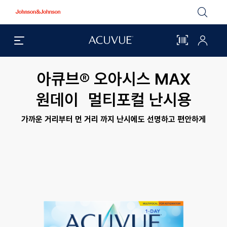
Johnson
&
Johnson
검
아
마
실
큐
이
색
브
아
메
®
큐
시
뉴
브
열
메
기
뉴
아큐브® 오아시스 MAX
간
열
기
바
원데이 멀티포컬 난시용
코
가까운 거리부터 먼 거리 까지 난시에도 선명하고 편안하게
드