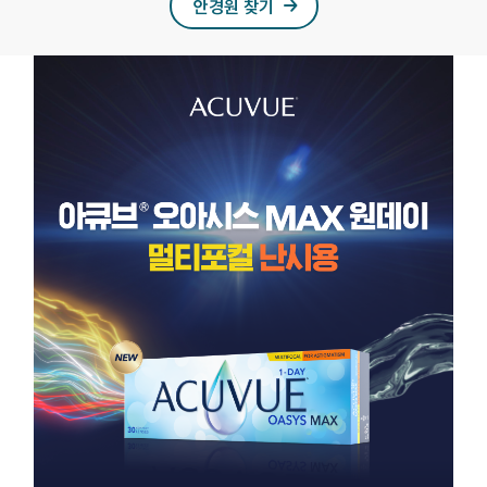
안경원 찾기
용
컬
토
이
릭
트
)