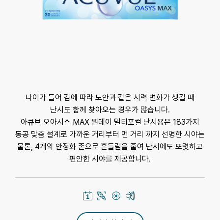
나이가 들어 감에 따라 노안과 같은 시력 변화가 생길 때
난시도 함께 찾아오는 경우가 많습니다.
아큐브 오아시스 MAX 원데이 멀티포컬 난시용은 183가지
동공 맞춤 설계로 가까운 거리부터 먼 거리 까지 선명한 시야는
물론, 4개의 안정화 존으로 흔들림을 줄여 난시에도 또렷하고
편안한 시야를 제공합니다.
1
멀
난
블
일
티
시
루
착
포
(
라