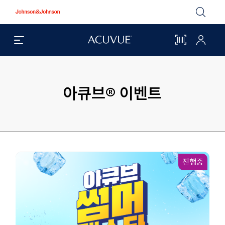
Johnson
&
Johnson
검
아
마
실
큐
이
색
브
아
메
®
큐
시
뉴
브
열
메
기
뉴
간
열
기
아큐브® 이벤트
바
코
드
이
진행중
벤
트
목