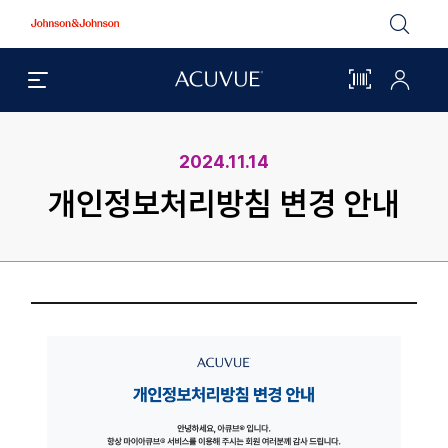
Johnson
&
Johnson
검
아
마
실
큐
이
색
브
아
메
®
큐
시
뉴
브
열
메
기
뉴
간
열
2024.11.14
기
바
개인정보처리방침 변경 안내
코
드